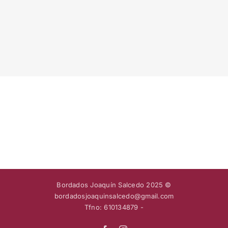
Bordados Joaquín Salcedo 2025 ©
bordadosjoaquinsalcedo@gmail.com
Tfno: 610134879 -